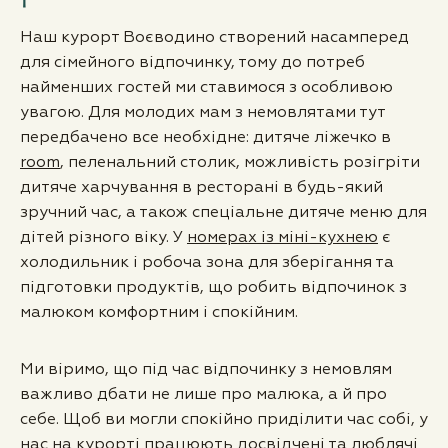
Наш курорт Воєводино створений насамперед
для сімейного відпочинку, тому до потреб
найменших гостей ми ставимося з особливою
увагою. Для молодих мам з немовлятами тут
передбачено все необхідне: дитяче ліжечко в
room
, пеленальний столик, можливість розігріти
дитяче харчування в ресторані в будь-який
зручний час, а також спеціальне дитяче меню для
дітей різного віку. У
номерах із міні-кухнею
є
холодильник і робоча зона для зберігання та
підготовки продуктів, що робить відпочинок з
малюком комфортним і спокійним.
Ми віримо, що під час відпочинку з немовлям
важливо дбати не лише про малюка, а й про
себе. Щоб ви могли спокійно приділити час собі, у
нас на курорті працюють досвідчені та люблячі