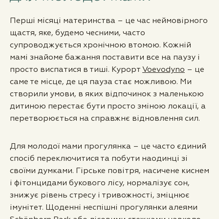
Перші місяці материнства – це час неймовірного
щастя, яке, будемо чесними, часто
супроводжується хронічною втомою. Кожній
мамі знайоме бажання поставити все на паузу і
просто виспатися в тиші. Курорт
Voevodyno
– це
саме те місце, де ця пауза стає можливою. Ми
створили умови, в яких відпочинок з маленькою
дитиною перестає бути просто зміною локації, а
перетворюється на справжнє відновлення сил.
Для молодої мами прогулянка – це часто єдиний
спосіб переключитися та побути наодинці зі
своїми думками. Гірське повітря, насичене киснем
і фітонцидами букового лісу, нормалізує сон,
знижує рівень стресу і тривожності, зміцнює
імунітет. Щоденні неспішні прогулянки алеями