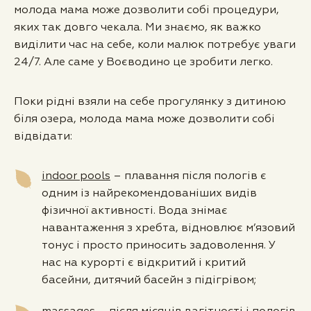
молода мама може дозволити собі процедури,
яких так довго чекала. Ми знаємо, як важко
виділити час на себе, коли малюк потребує уваги
24/7. Але саме у Воєводино це зробити легко.
Поки рідні взяли на себе прогулянку з дитиною
біля озера, молода мама може дозволити собі
відвідати:
indoor pools
– плавання після пологів є
одним із найрекомендованіших видів
фізичної активності. Вода знімає
навантаження з хребта, відновлює м’язовий
тонус і просто приносить задоволення. У
нас на курорті є відкритий і критий
басейни, дитячий басейн з підігрівом;