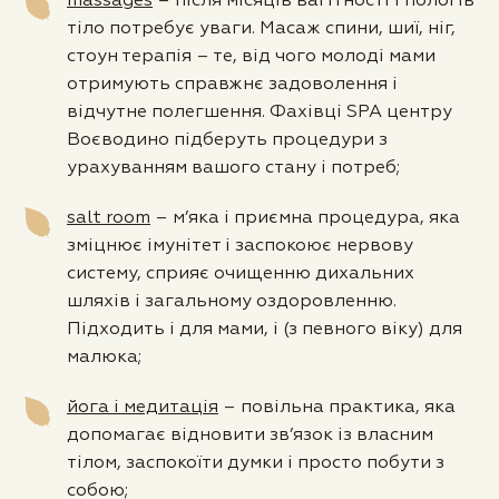
massages
– після місяців вагітності і пологів
тіло потребує уваги. Масаж спини, шиї, ніг,
стоун терапія – те, від чого молоді мами
отримують справжнє задоволення і
відчутне полегшення. Фахівці SPA центру
Воєводино підберуть процедури з
урахуванням вашого стану і потреб;
salt room
– м’яка і приємна процедура, яка
зміцнює імунітет і заспокоює нервову
систему, сприяє очищенню дихальних
шляхів і загальному оздоровленню.
Підходить і для мами, і (з певного віку) для
малюка;
йога і медитація
– повільна практика, яка
допомагає відновити зв’язок із власним
тілом, заспокоїти думки і просто побути з
собою;