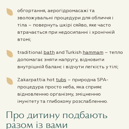
обгортання, аерогідромасажі та
зволожувальні процедури для обличчя і
тіла – повернуть шкірі сяйво, яке часто
втрачається при недосипанні і хронічній
втомі;
traditional
bath
and Turkish
hammam
– тепло
допомагає зняти напругу, відновити
внутрішній баланс і відчути легкість у тілі;
Zakarpattia hot
tubs
– природна SPA-
процедура просто неба, яка сприяє
відновленню організму, зміцненню
імунітету та глибокому розслабленню.
Про дитину подбають
разом із вами