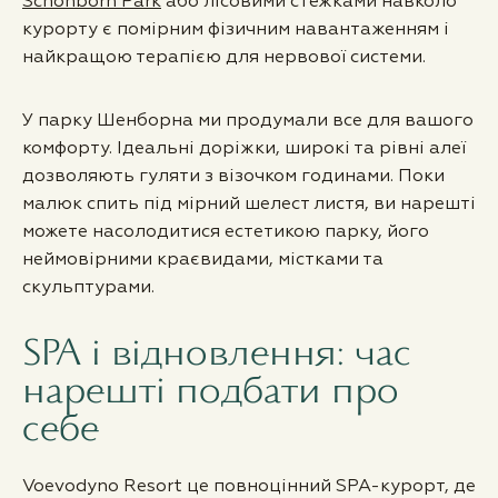
Schönborn Park
або лісовими стежками навколо
курорту є помірним фізичним навантаженням і
найкращою терапією для нервової системи.
У парку Шенборна ми продумали все для вашого
комфорту. Ідеальні доріжки, широкі та рівні алеї
дозволяють гуляти з візочком годинами. Поки
малюк спить під мірний шелест листя, ви нарешті
можете насолодитися естетикою парку, його
неймовірними краєвидами, містками та
скульптурами.
SPA і відновлення: час
нарешті подбати про
себе
Voevodyno Resort це повноцінний SPA-курорт, де