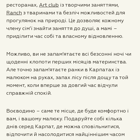
ресторанах,
Art club
із творчими заняттями,
Ranch
з тваринами та безліч можливостей для
прогулянок на природі. Це дозволяє кожному
члену сім’ї знайти заняття до душі, а мамі –
приділити час собі та власному відновленню.
Можливо, ви не запам’ятаєте всі безсонні ночі чи
щоденні клопоти перших місяців материнства.
Але точно запам’ятаєте ранки в Карпатах із
малюком на руках, запах лісу після дощу та той
момент, коли вперше за довгий час відчули
справжній спокій.
Воєводино – саме те місце, де буде комфортно і
вам, і вашому малюку. Подаруйте собі кілька
днів серед Карпат, де можна сповільнитися,
відпочити й насолодитися найціннішим часом