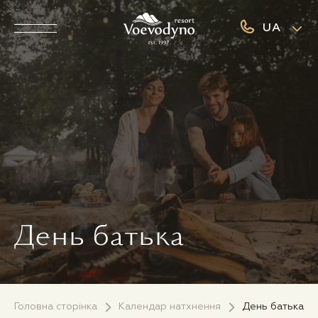
UA
День батька
Головна сторінка
Календар натхнення
День батька